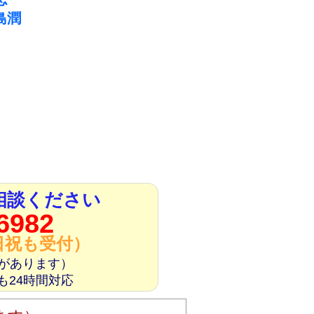
島潤
相談ください
6982
土日祝も受付）
があります）
も24時間対応