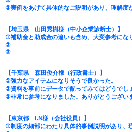
②
③実例をあげて具体的なご説明があり、理解度
【埼玉県 山田秀樹様（中小企業診断士）】
①補助金と助成金の違いも含め、大変参考にな
②
③
【千葉県 森田俊介様（行政書士）】
①強力なアイテムになりそうで良かった。
②資料を事前にデータで配ってみてはどうでし
③非常に参考になりました。ありがとうござい
【東京都 I.N様（会社役員）】
①制度の細部にわたり具体的事例説明があり、