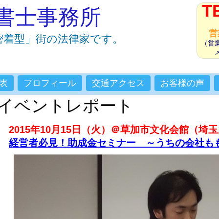
T
書士事務所
営
密着型」街の法律家です。
（営
表
プロフィール
交通アクセス
お客様の声
イベントレポート
2015年10月15日（火）＠草加市文化会館（埼
経営者必見！助成金セミナー ～うちの会社も