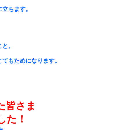
に立ちます。
こと。
とてもためになります。
た皆さま
した！
志