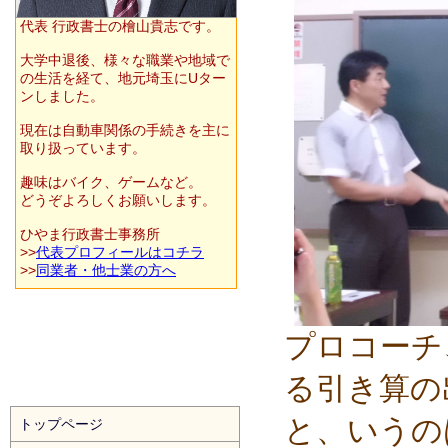
代表 行政書士の檜山貴志です。
大学中退後、様々な職業や地域で
の生活を経て、地元埼玉にUター
ンしました。
現在は自動車関係の手続きを主に
取り扱っています。
趣味はバイク、ゲームなど。
どうぞよろしくお願いします。
ひやま行政書士事務所
>>
代表プロフィールはコチラ
>>
同業者・他士業の方へ
プロコーチ
る引き算の
と、いうの
トップページ