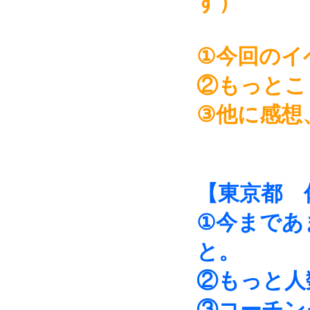
す）
①今回のイ
②もっとこ
③他に感想
【東京都 
①今まであ
と。
②もっと人
③コーチン