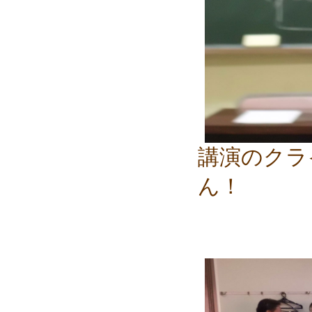
講演のクラ
ん！