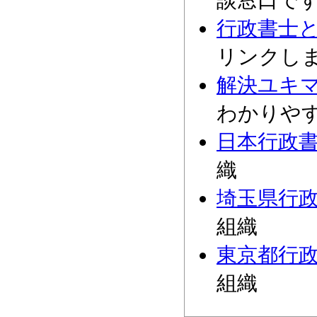
談窓口で
行政書士
リンクし
解決ユキ
わかりや
日本行政
織
埼玉県行
組織
東京都行
組織