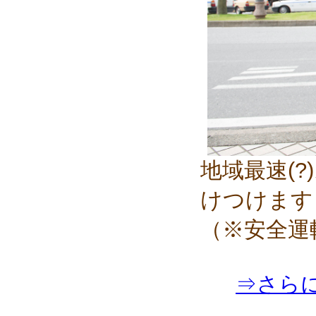
地域最速(
けつけます
（※安全運
⇒さら