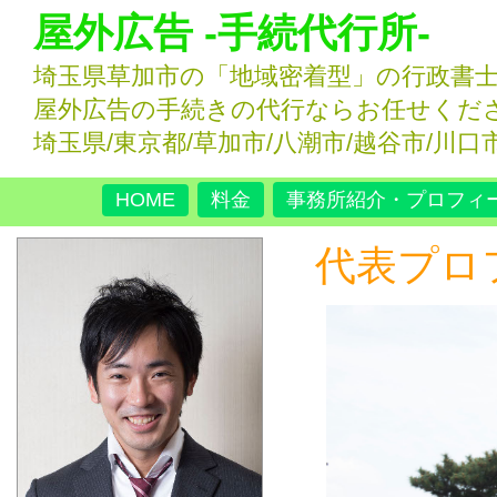
屋外広告 -手続代行所-
埼玉県草加市の「地域密着型」の行政書
屋外広告の手続きの代行ならお任せくだ
埼玉県/東京都/草加市/八潮市/越谷市/川口
HOME
料金
事務所紹介・プロフィ
代表プロ